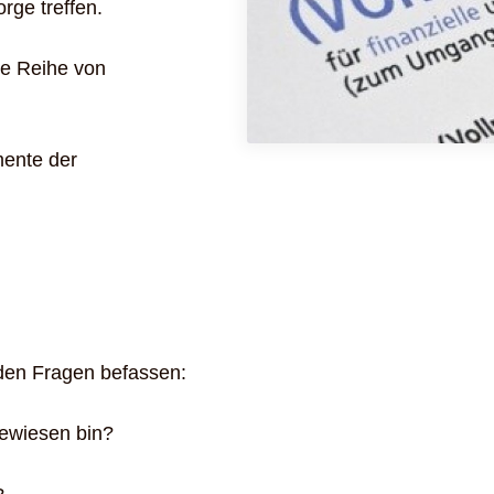
rge treffen.
ne Reihe von
mente der
nden Fragen befassen:
gewiesen bin?